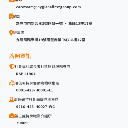
careteam@hygienefirstgroup.com
總部
新界屯門新合里3號匯賢一號 · 雋峰12樓17室
辦事處
九龍灣臨樂街19號南豐商業中心18樓12室
牌照資訊
社會福利署長者社區照顧服務券商
RSP 11901
環保署持牌醫療廢物收集商
0001-423-H0001-L1
環保署持牌化學廢物收集商
9210-423-H0027-WC
勞工處持牌職業介紹所
79409