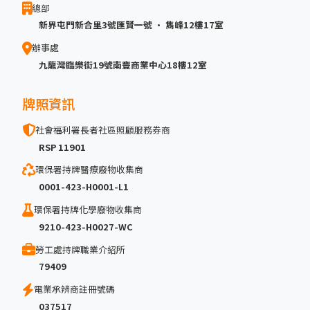
總部
新界屯門新合里3號匯賢一號 · 雋峰12樓17室
辦事處
九龍灣臨樂街19號南豐商業中心18樓12室
牌照資訊
社會福利署長者社區照顧服務券商
RSP 11901
環保署持牌醫療廢物收集商
0001-423-H0001-L1
環保署持牌化學廢物收集商
9210-423-H0027-WC
勞工處持牌職業介紹所
79409
電業承辨商註冊號碼
037517