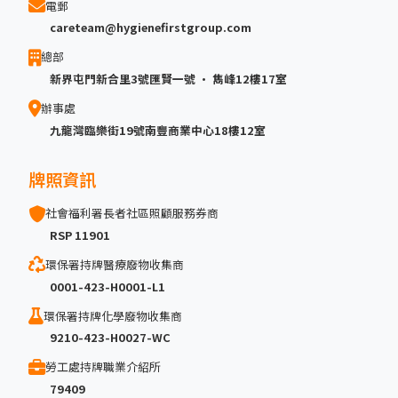
電郵
careteam@hygienefirstgroup.com
總部
新界屯門新合里3號匯賢一號 · 雋峰12樓17室
辦事處
九龍灣臨樂街19號南豐商業中心18樓12室
牌照資訊
社會福利署長者社區照顧服務券商
RSP 11901
環保署持牌醫療廢物收集商
0001-423-H0001-L1
環保署持牌化學廢物收集商
9210-423-H0027-WC
勞工處持牌職業介紹所
79409